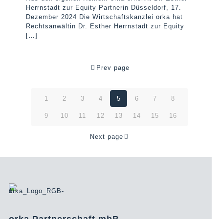
Herrnstadt zur Equity Partnerin Düsseldorf, 17.
Dezember 2024 Die Wirtschaftskanzlei orka hat
Rechtsanwältin Dr. Esther Herrnstadt zur Equity
[…]
Prev page
1
2
3
4
5
6
7
8
9
10
11
12
13
14
15
16
Next page
orka Partnerschaft mbB