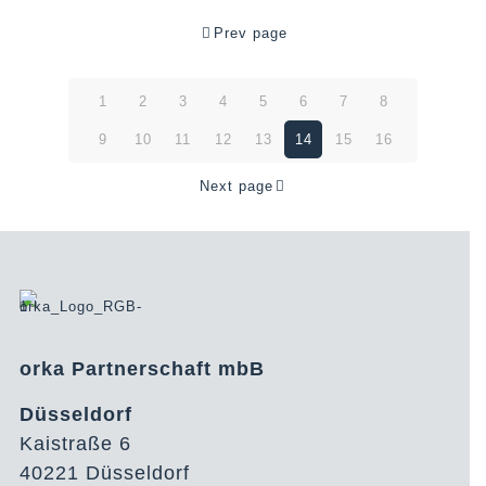
Prev page
1
2
3
4
5
6
7
8
9
10
11
12
13
14
15
16
Next page
orka Partnerschaft mbB
Düsseldorf
Kaistraße 6
40221 Düsseldorf