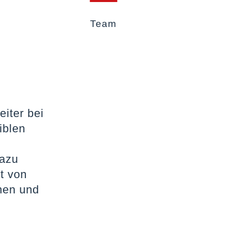
Team
eiter bei
iblen
Dazu
t von
enen und