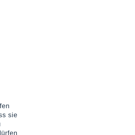
ifen
ss sie
u
dürfen