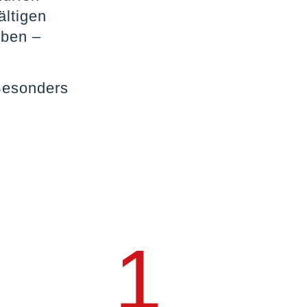
ältigen
eben –
 Besonders
1