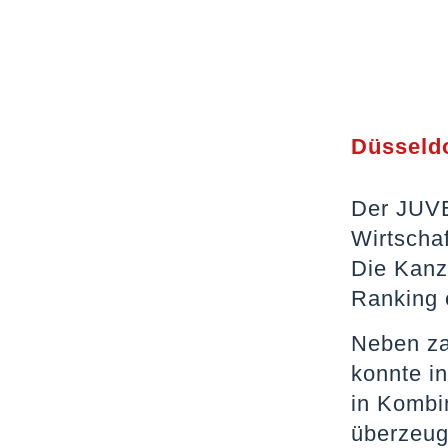
Düsseldo
Der JUVE
Wirtscha
Die Kanz
Ranking 
Neben za
konnte i
in Kombi
überzeug