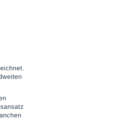
eichnet.
ndweiten
en
gsansatz
ranchen