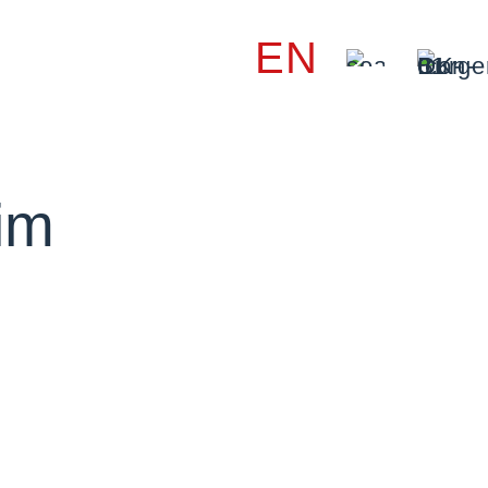
EN
im