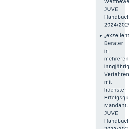
Wettbewe
JUVE
Handbuc
2024/202
„exzellen
Berater
in
mehreren
langjähri
Verfahre
mit
höchster
Erfolgsqu
Mandant,
JUVE
Handbuc
2023/202