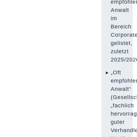
empfohle
Anwalt
im
Bereich
Corporat
gelistet,
zuletzt
2025/202
„Oft
empfohle
Anwalt“
(Gesellsc
„fachlich
hervorra
guter
Verhandle