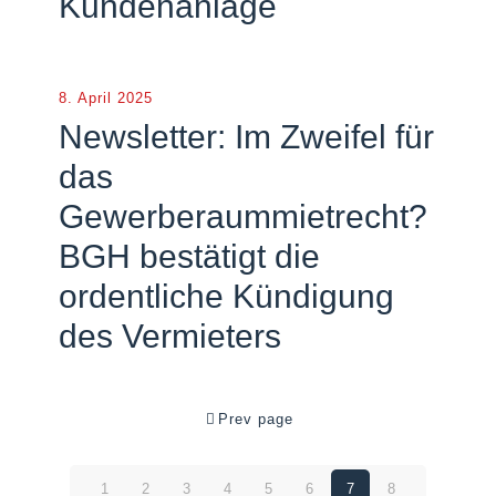
Kundenanlage
8. April 2025
Newsletter: Im Zweifel für
das
Gewerberaummietrecht?
BGH bestätigt die
ordentliche Kündigung
des Vermieters
Prev page
1
2
3
4
5
6
7
8