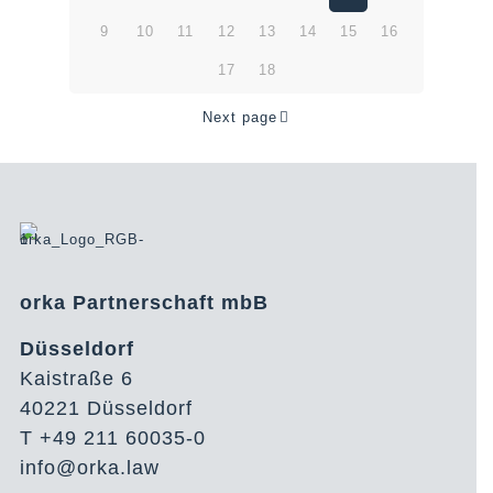
9
10
11
12
13
14
15
16
17
18
Next page
orka Partnerschaft mbB
Düsseldorf
Kaistraße 6
40221 Düsseldorf
T +49 211 60035-0
info@orka.law