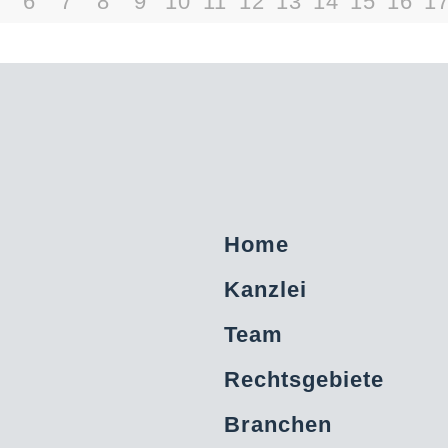
6
7
8
9
10
11
12
13
14
15
16
1
Home
Kanzlei
Team
Rechtsgebiete
Branchen