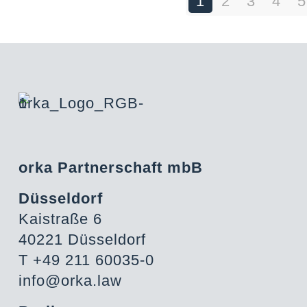
1
2
3
4
5
orka Partnerschaft mbB
Düsseldorf
Kaistraße 6
40221 Düsseldorf
T +49 211 60035-0
info@orka.law