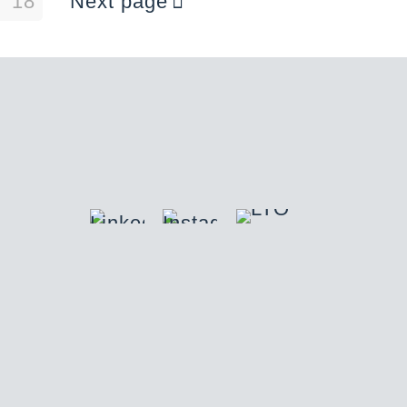
7
18
Next page