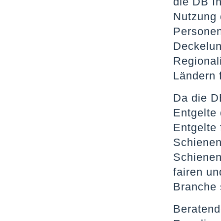
die DB I
Nutzung d
Personen
Deckelun
Regional
Ländern f
Da die D
Entgelte
Entgelte
Schienen
Schienen
fairen un
Branche s
Beratend