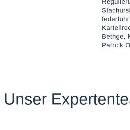
Regulier
Stachursk
federführ
Kartellre
Bethge, M
Patrick O
Unser Expertent