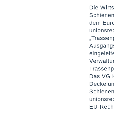
Die Wirt
Schienen
dem Euro
unionsrec
„Trassen
Ausgangs
eingelei
Verwaltu
Trassenp
Das VG K
Deckelun
Schienen
unionsre
EU-Recht