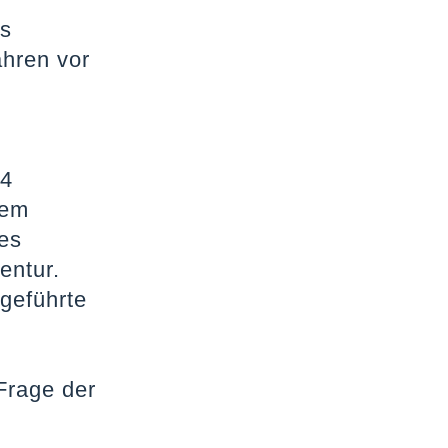
es
hren vor
24
dem
es
entur.
geführte
Frage der