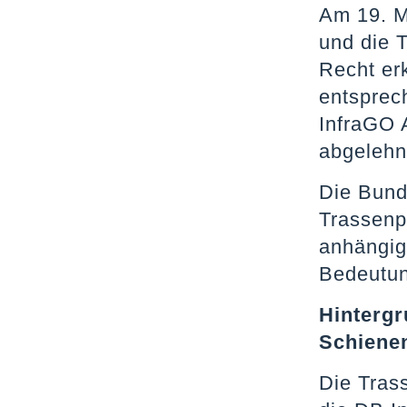
Am 19. M
und die 
Recht erk
entsprec
InfraGO 
abgelehn
Die Bund
Trassenp
anhängig
Bedeutun
Hintergr
Schiene
Die Tras