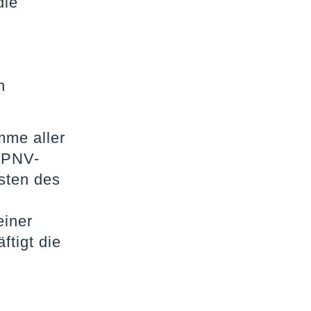
die
n
mme aller
 SPNV-
sten des
einer
ftigt die