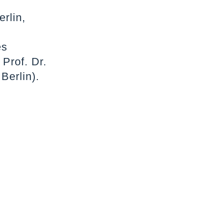
rlin,
es
 Prof. Dr.
Berlin).