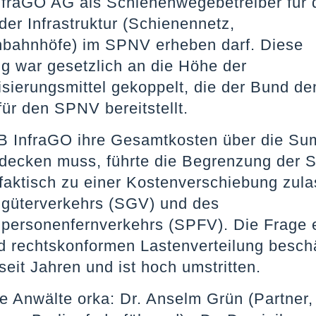
nfraGO AG als Schienenwegebetreiber für 
er Infrastruktur (Schienennetz,
bahnhöfe) im SPNV erheben darf. Diese
g war gesetzlich an die Höhe der
isierungsmittel gekoppelt, die der Bund de
ür den SPNV bereitstellt.
B InfraGO ihre Gesamtkosten über die Su
 decken muss, führte die Begrenzung der
 faktisch zu einer Kostenverschiebung zula
güterverkehrs (SGV) und des
personenfernverkehrs (SPFV). Die Frage 
d rechtskonformen Lastenverteilung beschä
eit Jahren und ist hoch umstritten.
e Anwälte orka: Dr. Anselm Grün (Partner,