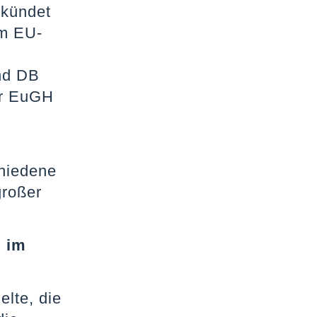
rkündet
em EU-
nd DB
er EuGH
chiedene
großer
g im
lte, die