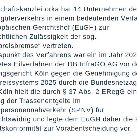
schaftskanzlei orka hat 14 Unternehmen d
güterverkehrs in einem bedeutenden Verfa
päischen Gerichtshof (EuGH) zur
htlichen Zulässigkeit der sog.
preisbremse“ vertreten.
punkt des Verfahrens war ein im Jahr 20
tetes Eilverfahren der DB InfraGO AG vor 
ngsgericht Köln gegen die Genehmigung d
reissystems 2025 durch die Bundesnetzag
öln hielt die durch § 37 Abs. 2 ERegG ein
g der Trassenentgelte im
personennahverkehr (SPNV) für
chtswidrig und legte dem EuGH daher die 
skonformität zur Vorabentscheidung vor.