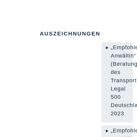
AUSZEICHNUNGEN
„Empfohl
Anwältin“
(Beratun
des
Transport
Legal
500
Deutschl
2023
„Empfohl