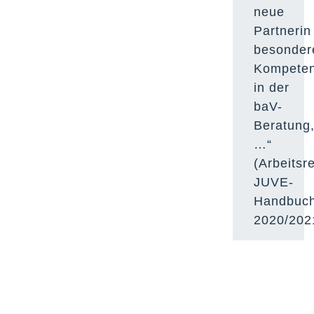
neue
Partnerin
besonder
Kompete
in der
baV-
Beratung
…“
(Arbeitsre
JUVE-
Handbuc
2020/202