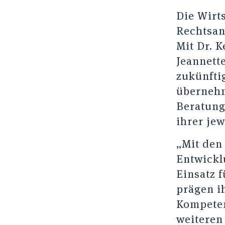
Die Wirts
Rechtsan
Mit Dr. 
Jeannett
zukünfti
übernehm
Beratung
ihrer jew
„Mit den
Entwickl
Einsatz 
prägen i
Kompete
weiteren