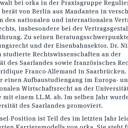
walt bei orka in der Praxisgruppe Reguli
d berät von Berlin aus Mandanten in vers
n des nationalen und internationalen Vert
echts, insbesondere bei der Vertragsgesta
ührung. Zu seinen Beratungsschwerpunkt
ungsrecht und der Eisenbahnsektor. Dr. Ni
studierte Rechtswissenschaften an der
tät des Saarlandes sowie französisches Re
uridique Franco-Allemand in Saarbrücken.
er einen Aufbaustudiengang im Europa- u
onalen Wirtschaftsrecht an der Universitä
 mit einem LL.M. ab. Im selben Jahr wurde
ersität des Saarlandes promoviert.
el-Position ist Teil des im letzten Jahr lei
rten Karrieremodells von orka. Sie steht f