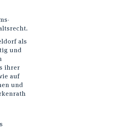
ms-
ltsrecht.
ldorf als
tig und
m
s ihrer
wie auf
chen und
rkenrath
s