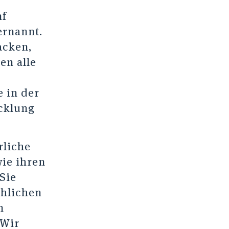
nf
ernannt.
acken,
en alle
 in der
cklung
rliche
ie ihren
Sie
chlichen
n
 Wir