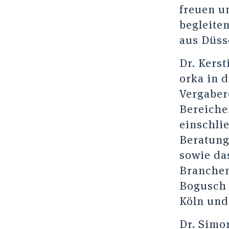
freuen u
begleite
aus Düss
Dr. Kerst
orka in 
Vergaber
Bereiche
einschli
Beratung
sowie da
Branchen
Bogusch 
Köln und
Dr. Simon