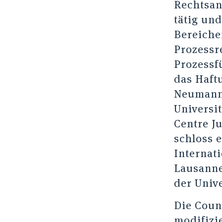
Rechtsan
tätig un
Bereiche
Prozessr
Prozessf
das Haft
Neumann 
Universi
Centre J
schloss 
Internati
Lausanne
der Univ
Die Couns
modifizie