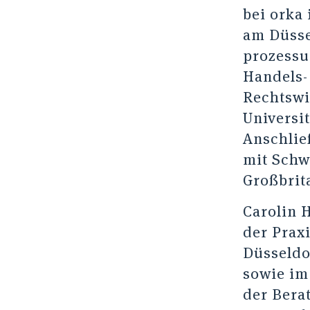
bei orka
am Düsse
prozessu
Handels-
Rechtswi
Universi
Anschlie
mit Schw
Großbrit
Carolin H
der Praxi
Düsseldo
sowie im
der Bera