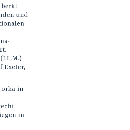
 berät
enden und
tionalen
ms-
rt.
(LL.M.)
f Exeter,
 orka in
recht
iegen in