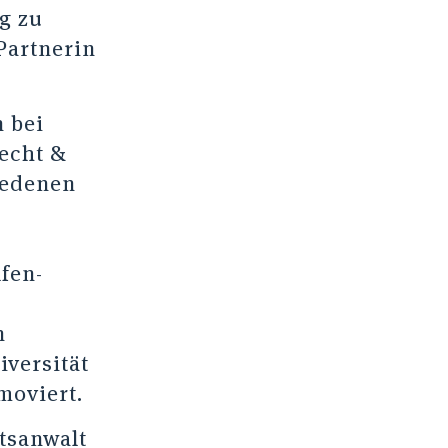
g zu
Partnerin
n bei
recht &
iedenen
fen-
n
iversität
moviert.
htsanwalt