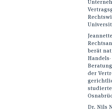
Unterneh
Vertrags
Rechtswi
Universi
Jeannette
Rechtsan
berät na
Handels-
Beratung 
der Vert
gerichtl
studiert
Osnabrüc
Dr. Nils 