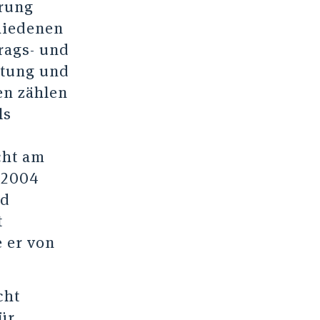
erung
chiedenen
rags- und
ltung und
en zählen
ls
cht am
 2004
nd
t
 er von
cht
ür