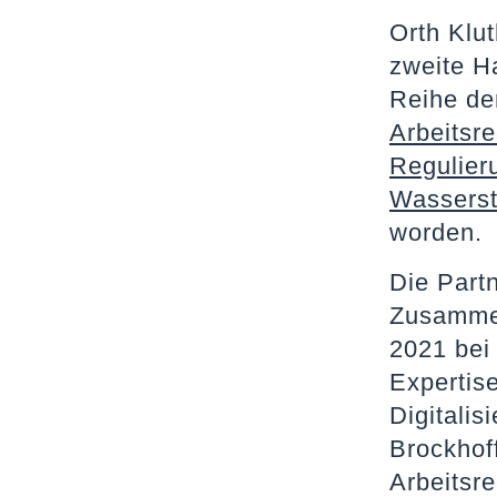
Orth Klut
zweite Ha
Reihe de
Arbeitsre
Regulier
Wasserst
worden.
Die Partn
Zusammena
2021 bei 
Expertis
Digitalis
Brockhof
Arbeitsre