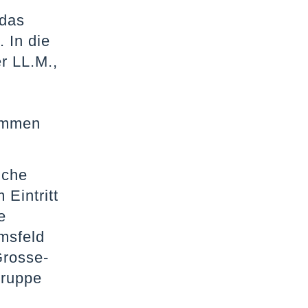
 das
 In die
r LL.M.,
nommen
iche
Eintritt
e
msfeld
Grosse-
gruppe