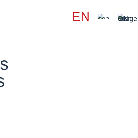
EN
as
s