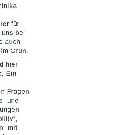
minika
er für
 uns bei
d auch
elm Grün.
d hier
e. Ein
.
en Fragen
s- und
rungen.
lity“,
n“ mit