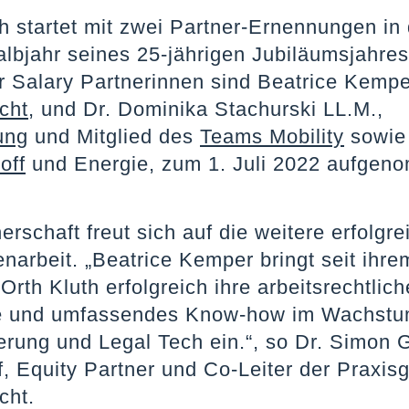
h startet mit zwei Partner-Ernennungen in
lbjahr seines 25-jährigen Jubiläumsjahres.
r Salary Partnerinnen sind Beatrice Kempe
cht
, und Dr. Dominika Stachurski LL.M.,
ung
und Mitglied des
Teams Mobility
sowie
off
und Energie, zum 1. Juli 2022 aufge
erschaft freut sich auf die weitere erfolgre
rbeit. „Beatrice Kemper bringt seit ihrem 
Orth Kluth erfolgreich ihre arbeitsrechtlich
e und umfassendes Know-how im Wachstu
ierung und Legal Tech ein.“, so Dr. Simon 
f, Equity Partner und Co-Leiter der Praxis
cht.