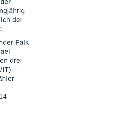
 der
ngjährig
ich der
.
nder Falk
hael
en drei
IT),
ähler
 14