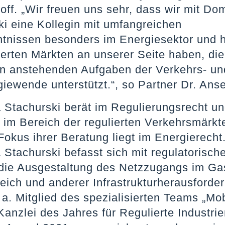
ff. „Wir freuen uns sehr, dass wir mit Do
ki eine Kollegin mit umfangreichen
tnissen besonders im Energiesektor und hi
ierten Märkten an unserer Seite haben, die
en anstehenden Aufgaben der Verkehrs- un
giewende unterstützt.“, so Partner Dr. Ans
 Stachurski berät im Regulierungsrecht un
 im Bereich der regulierten Verkehrsmärkt
Fokus ihrer Beratung liegt im Energierecht
 Stachurski befasst sich mit regulatorisch
die Ausgestaltung des Netzzugangs im Ga
eich und anderer Infrastrukturherausforde
. a. Mitglied des spezialisierten Teams „Mobi
Kanzlei des Jahres für Regulierte Industrie