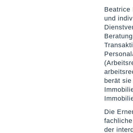
Beatrice 
und indiv
Dienstve
Beratung
Transakt
Personal
(Arbeits
arbeitsr
berät si
Immobili
Immobili
Die Erne
fachlich
der inter