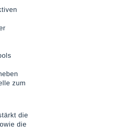
ktiven
er
ools
aneben
elle zum
tärkt die
owie die