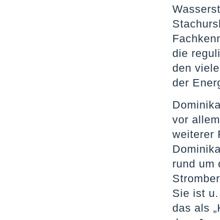
Wassersto
Stachurs
Fachkenn
die regul
den viel
der Ener
Dominika
vor allem
weiterer 
Dominika
rund um 
Stromber
Sie ist u
das als „