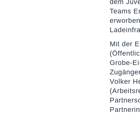
dem Juve
Teams En
erworben
Ladeinfr
Mit der 
(Öffentl
Grobe-Ei
Zugängen
Volker H
(Arbeitsr
Partnersc
Partneri