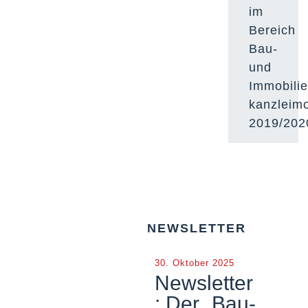
im
Bereich
Bau-
und
Immobilie
kanzleimo
2019/202
NEWSLETTER
30. Oktober 2025
Newsletter
: Der „Bau-