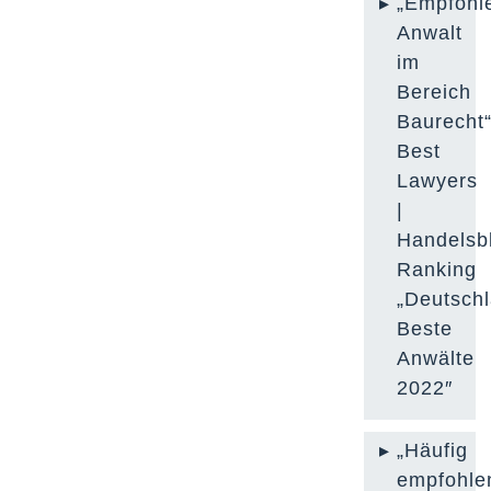
„Empfohl
Anwalt
im
Bereich
Baurecht“
Best
Lawyers
|
Handelsbl
Ranking
„Deutsch
Beste
Anwälte
2022″
„Häufig
empfohle