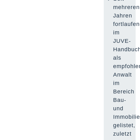
mehreren
Jahren
fortlaufe
im
JUVE-
Handbuc
als
empfohle
Anwalt
im
Bereich
Bau-
und
Immobilie
gelistet,
zuletzt