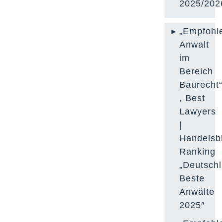
2025/202
„Empfohl
Anwalt
im
Bereich
Baurecht
, Best
Lawyers
|
Handelsbl
Ranking
„Deutsch
Beste
Anwälte
2025″