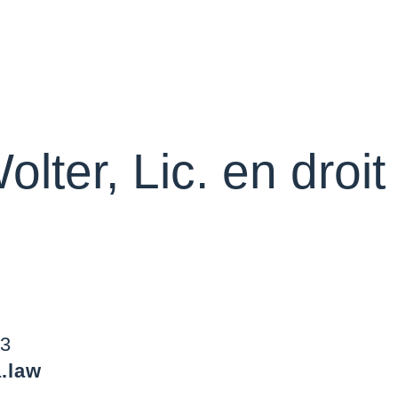
lter, Lic. en droit
83
a.law