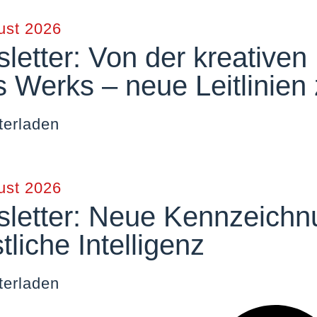
ust 2026
letter: Von der kreative
s Werks – neue Leitlinien
terladen
ust 2026
letter: Neue Kennzeichnu
liche Intelligenz
terladen