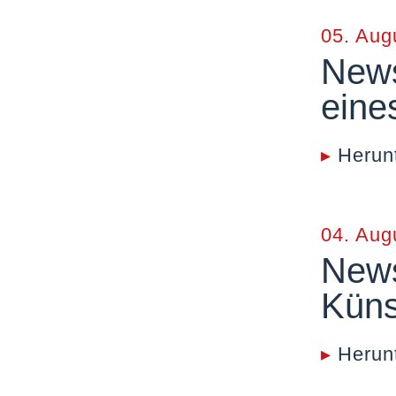
05. Aug
News
eine
▸
Herun
04. Aug
News
Künst
▸
Herun