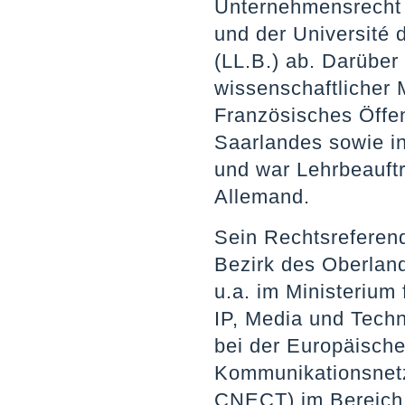
Unternehmensrecht 
und der Université d
(LL.B.) ab. Darüber 
wissenschaftlicher M
Französisches Öffen
Saarlandes sowie i
und war Lehrbeauftr
Allemand.
Sein Rechtsreferend
Bezirk des Oberland
u.a. im Ministerium
IP, Media und Tech
bei der Europäische
Kommunikationsnetz
CNECT) im Bereich Ar