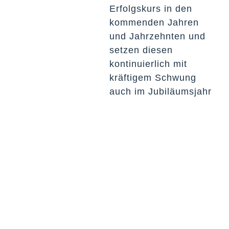
Erfolgskurs in den
kommenden Jahren
und Jahrzehnten und
setzen diesen
kontinuierlich mit
kräftigem Schwung
auch im Jubiläumsjahr
2022 fort.“, betont
Equity Partner Dr.
Michael Sitsen,
Praxisgruppe
Öffentliches
Wirtschaftsrecht und
Vergaberecht.