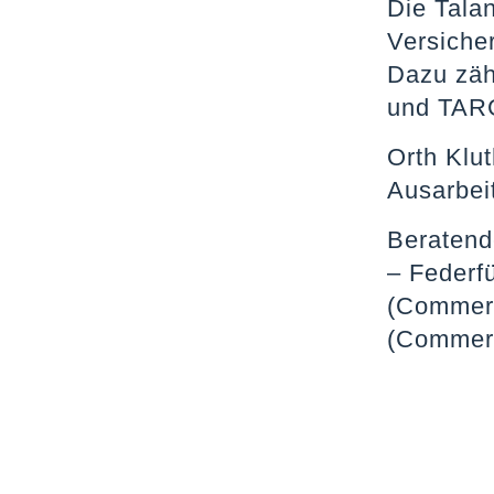
Die Tala
Versiche
Dazu zäh
und TAR
Orth Klu
Ausarbei
Beratend
– Federf
(Commerc
(Commerc