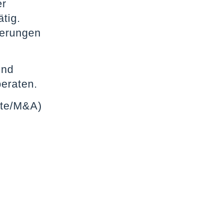
er
tig.
herungen
und
beraten.
ate/M&A)