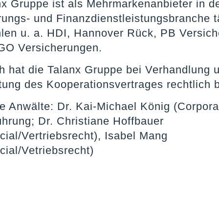
nx Gruppe ist als Mehrmarkenanbieter in d
rungs- und Finanzdienstleistungsbranche tä
len u. a. HDI, Hannover Rück, PB Versic
GO Versicherungen.
th hat die Talanx Gruppe bei Verhandlung 
tung des Kooperationsvertrages rechtlich 
e Anwälte: Dr. Kai-Michael König (Corpor
ührung; Dr. Christiane Hoffbauer
ial/Vertriebsrecht), Isabel Mang
ial/Vetriebsrecht)