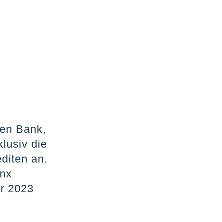
hen Bank,
lusiv die
diten an.
anx
r 2023