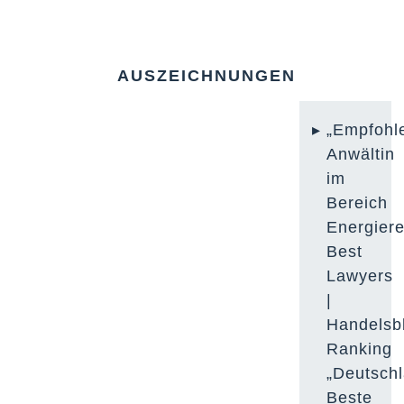
AUSZEICHNUNGEN
„Empfohl
Anwältin
im
Bereich
Energiere
Best
Lawyers
|
Handelsbl
Ranking
„Deutsch
Beste