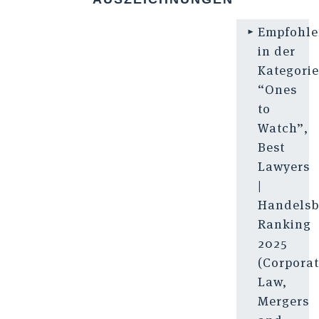
Empfohl
in der
Kategori
“Ones
to
Watch”,
Best
Lawyers
|
Handelsb
Ranking
2025
(Corpora
Law,
Mergers