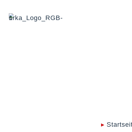
▸
Startsei