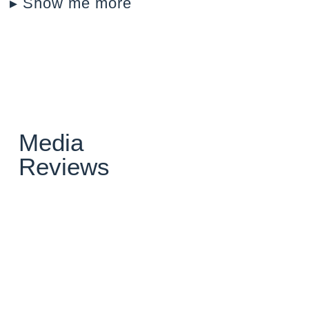
▸ Show me more
Media
Reviews